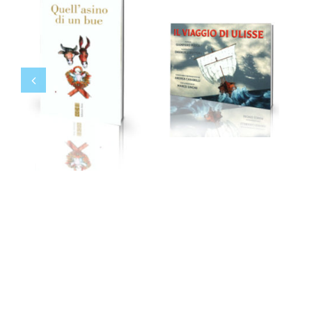
Quell’asino di
Il viaggio di
un bue
Ulisse