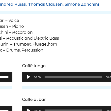
Andrea Alessi, Thomas Clausen, Simone Zanchini
ri – Voice
sen – Piano
hini – Accordion
i – Acoustic and Electric Bass
rini – Trumpet, Fluegelhorn
c – Drums, Percussion
Caffè lungo
Audio
sa
00:00
00:
Player
sti
eccia
/giù
Caffè al bar
r
Audio
sa
umentare
00:00
00: