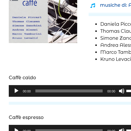
musiche di: 
Daniela Picca
Thomas Clau
Simone Zanc
Andrea Aless
Marco Tambu
Kruno Levaci
Caffè caldo
Audio
U
00:00
00:00
Player
i
ta
fr
su
Caffè espresso
pe
Audio
U
a
00:00
00:00