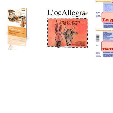
La guerra dei
Quell’asino di
topi e delle
La g
un bue
rane