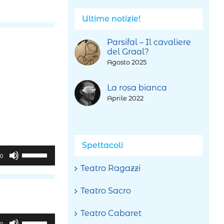
Ultime notizie!
Parsifal – Il cavaliere
del Graal?
Agosto 2025
La rosa bianca
Aprile 2022
Spettacoli
Usa
00
i
Teatro Ragazzi
tasti
freccia
Teatro Sacro
su/giù
per
Teatro Cabaret
Usa
aumentare
00