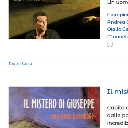
Un uomo
Matteo il ragioniere di Dio
Giampier
Teatro Sacro
Andrea C
Otello C
Manuela
[…]
Teatro Sacro
Il mis
Capita a
dalle pa
Il mistero di Giuseppe, una
incredib
storia incredibile