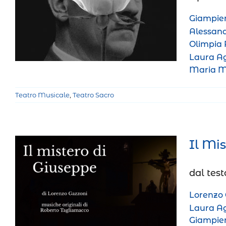
La rosa bianca
Giampier
Teatro Musicale
Teatro Sacro
Alessand
Olimpia 
Laura Ag
Maria Me
Teatro Musicale
,
Teatro Sacro
Il Mi
dal test
Il Mistero di Giuseppe
Lorenzo
Teatro Musicale
Teatro Sacro
Laura Ag
Giampier