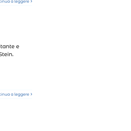
tinua a leggere
itante e
tein.
tinua a leggere