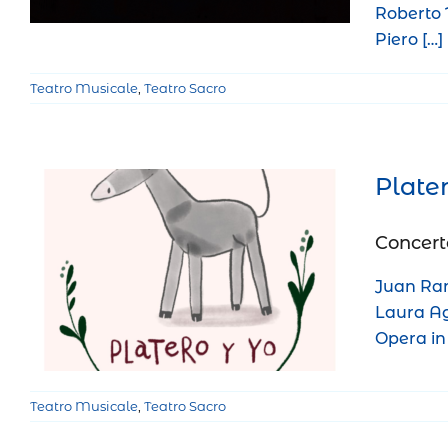
Roberto
Piero […]
Teatro Musicale
,
Teatro Sacro
Plate
Concert
Platero y yo
Juan Ram
Teatro Musicale
Teatro Sacro
Laura A
Opera in
Teatro Musicale
,
Teatro Sacro