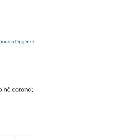
tinua a leggere
o nè corona;