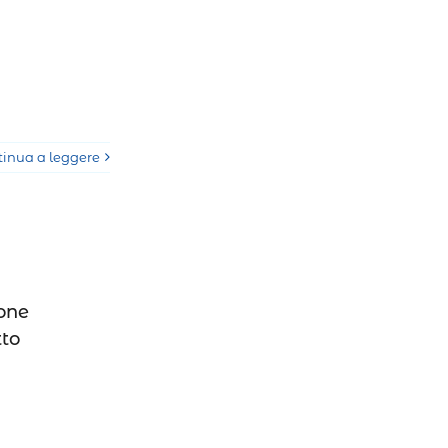
tinua a leggere
ione
tto