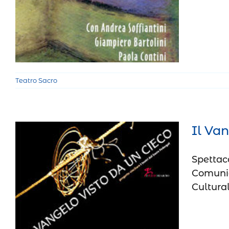
Teatro Sacro
Teatro Sacro
Il Van
Spettaco
Comunic
Cultural
Il Vangelo visto da un cieco
Teatro Sacro