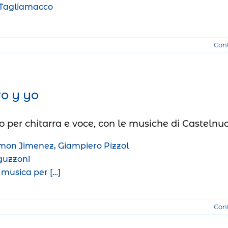
 Tagliamacco
Con
ro y yo
o per chitarra e voce, con le musiche di Casteln
on Jimenez, Giampiero Pizzol
guzzoni
 musica per […]
Con