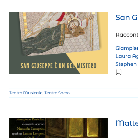
San G
Raccont
San Giuseppe è un bel mistero
Giampier
Teatro Musicale
Teatro Sacro
Laura Ag
Stephen 
[…]
Teatro Musicale
,
Teatro Sacro
Matteo