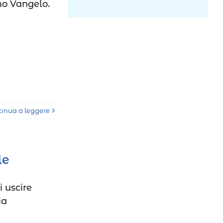
mo Vangelo.
tinua a leggere
le
i uscire
ia