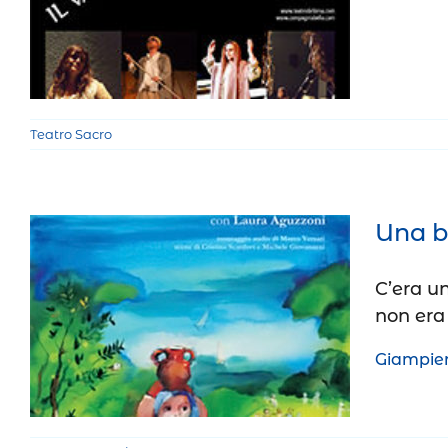
Teatro Sacro
Una b
C’era un
Una bambina di nome Maria
non era
Teatro Ragazzi
Teatro Sacro
Giampier