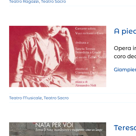
Teatro Ragazzi
,
Teatro Sacro
A pied
Opera in
A piedi scalzi
coro de
Teatro Musicale
Teatro Sacro
Giampiero
Teatro Musicale
,
Teatro Sacro
Teresa