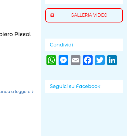
GALLERIA VIDEO
iero Pizzol
Condividi
WhatsApp
Messenger
Email
Faceboo
Twitte
Lin
Seguici su Facebook
tinua a leggere