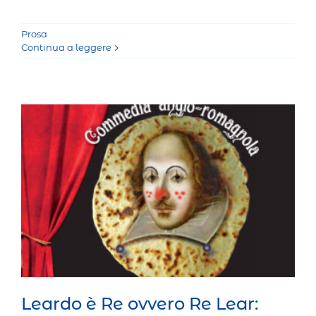
Prosa
Continua a leggere
Leardo è Re ovvero Re Lear: commedia
anglo-romagnola
Prosa
Leardo è Re ovvero Re Lear: